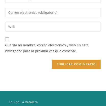
tu
nombre
Introduce
o
tu
nombre
dirección
Introduce
de
de
la
usuario
correo
URL
para
electrónico
de
comentar
Guarda mi nombre, correo electrónico y web en este
para
tu
navegador para la próxima vez que comente.
comentar
web
(opcional)
Equipo La Retalera