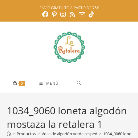
Ir
ENVÍO GRATUITO A PARTIR DE 75€
al
contenido
0
MENÚ
1034_9060 loneta algodón
mostaza la retalera 1
>
Productos
>
Voile de algodón verde cesped
>
1034_9060 loneta a