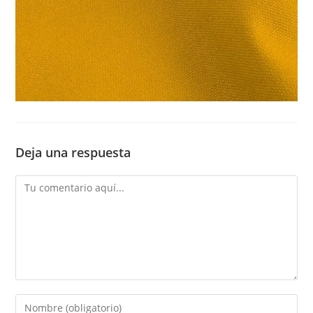
Deja una respuesta
Comentario
Introduce