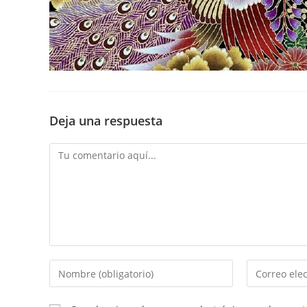
Deja una respuesta
Comentario
Introduce
Introduce
tu
tu
nombre
dirección