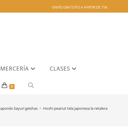
ENVÍO GRATUITO A PARTIR DE 75€
MERCERÍA
CLASES
ALTERNAR
0
BÚSQUEDA
 japonés Sayuri geishas
>
Hoshi peanut tela japonesa la retalera
DE