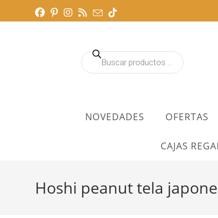
Ir
al
contenido
Búsqueda
de
productos
NOVEDADES
OFERTAS
CAJAS REGA
Hoshi peanut tela japones