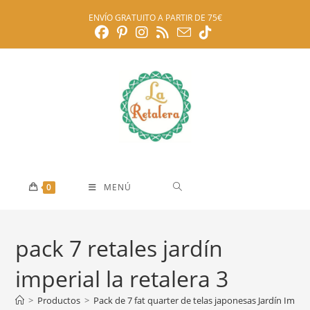
Ir
ENVÍO GRATUITO A PARTIR DE 75€
al
contenido
0
MENÚ
pack 7 retales jardín
imperial la retalera 3
>
Productos
>
Pack de 7 fat quarter de telas japonesas Jardín Imperi