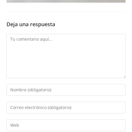
Deja una respuesta
Comentario
Introduce
tu
nombre
Introduce
o
tu
nombre
dirección
Introduce
de
de
la
usuario