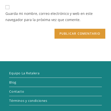
correo
URL
para
electrónico
de
comentar
Guarda mi nombre, correo electrónico y web en este
para
tu
navegador para la próxima vez que comente.
comentar
web
(opcional)
Equipo La Retalera
Blog
Contacto
Términos y condiciones