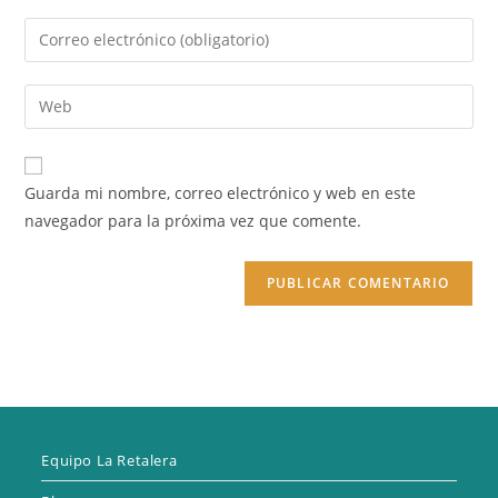
nombre
Introduce
o
tu
nombre
dirección
Introduce
de
de
la
usuario
correo
URL
para
electrónico
de
comentar
Guarda mi nombre, correo electrónico y web en este
para
tu
navegador para la próxima vez que comente.
comentar
web
(opcional)
Equipo La Retalera