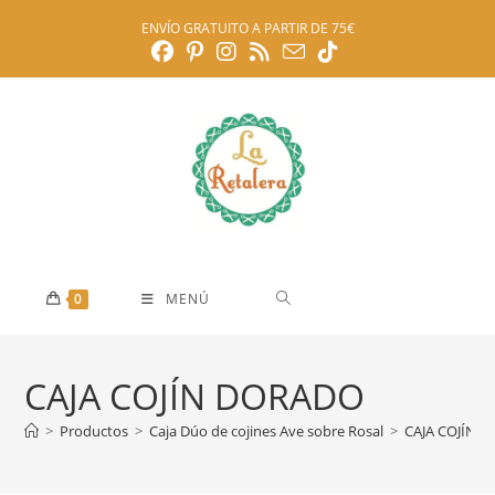
Ir
ENVÍO GRATUITO A PARTIR DE 75€
al
contenido
0
MENÚ
CAJA COJÍN DORADO
>
Productos
>
Caja Dúo de cojines Ave sobre Rosal
>
CAJA COJÍN 