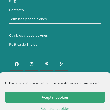
Blog
Contacto
Términos y condiciones
Cambios y devoluciones
Política de Envíos
Se
Se
Se
Se
abre
abre
abre
abre
Política de Privacidad
Utilizamos cookies para optimizar nuestro sitio web y nuestro servicio.
en
en
en
en
una
una
una
una
Aviso Legal
Aceptar cookies
nueva
nueva
nueva
nueva
Política de cookies (UE)
pestaña
pestaña
pestaña
pestaña
Rechazar cookies