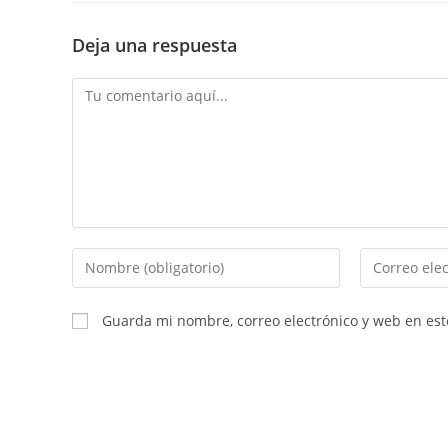
Deja una respuesta
Comentario
Introduce
Introduce
tu
tu
nombre
dirección
Guarda mi nombre, correo electrónico y web en es
o
de
nombre
correo
de
electrónico
usuario
para
para
comentar