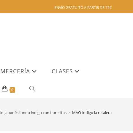
ENVÍO GRATUITO A PARTIR DE 75€
MERCERÍA
CLASES
ALTERNAR
0
BÚSQUEDA
ilo japonés fondo índigo con florecitas
>
MAO-indigo la retalera
DE