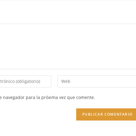
Introduce
la
URL
te navegador para la próxima vez que comente.
de
tu
web
(opcional)