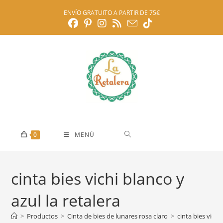
Ir
ENVÍO GRATUITO A PARTIR DE 75€
al
contenido
0
MENÚ
cinta bies vichi blanco y
azul la retalera
>
Productos
>
Cinta de bies de lunares rosa claro
>
cinta bies vichi