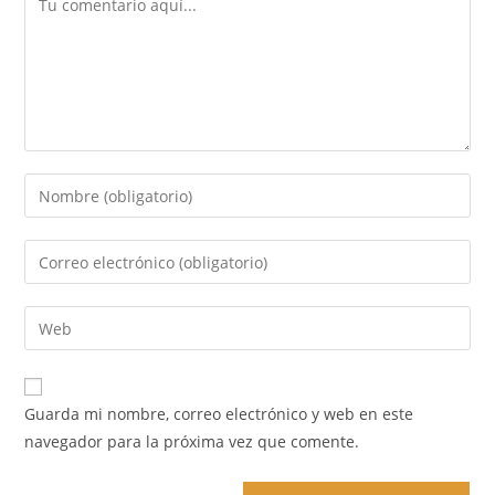
Introduce
tu
nombre
Introduce
o
tu
nombre
dirección
Introduce
de
de
la
usuario
correo
URL
para
electrónico
de
comentar
Guarda mi nombre, correo electrónico y web en este
para
tu
navegador para la próxima vez que comente.
comentar
web
(opcional)