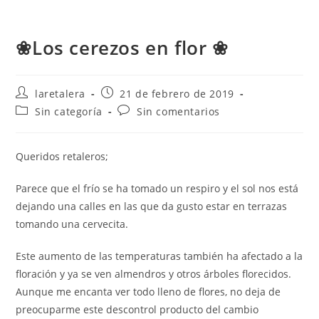
❀Los cerezos en flor ❀
Autor
Publicación
laretalera
21 de febrero de 2019
de
de
Categoría
Comentarios
Sin categoría
Sin comentarios
la
la
de
de
entrada:
entrada:
la
la
entrada:
entrada:
Queridos retaleros;
Parece que el frío se ha tomado un respiro y el sol nos está
dejando una calles en las que da gusto estar en terrazas
tomando una cervecita.
Este aumento de las temperaturas también ha afectado a la
floración y ya se ven almendros y otros árboles florecidos.
Aunque me encanta ver todo lleno de flores, no deja de
preocuparme este descontrol producto del cambio