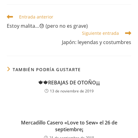
Leer
Entrada anterior
más
Estoy malita…😓 (pero no es grave)
artículos
Siguiente entrada
Japón: leyendas y costumbres
TAMBIÉN PODRÍA GUSTARTE
🍁🍁REBAJAS DE OTOÑO¡¡¡
13 de noviembre de 2019
Mercadillo Casero «Love to Sew» el 26 de
septiembre¡
21 de septiembre de 2015