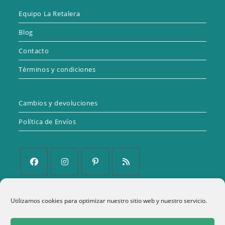
Equipo La Retalera
Blog
Contacto
Términos y condiciones
Cambios y devoluciones
Política de Envíos
Se
Se
Se
Se
abre
abre
abre
abre
Utilizamos cookies para optimizar nuestro sitio web y nuestro servicio.
Política de Privacidad
en
en
en
en
una
una
una
una
Aviso Legal