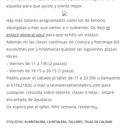
espalda para que ajuste y siente mejor.
Hay más talleres programados como los de kimono,
alpargatas y más que vamos a ir subiendo. Os dejo
el
enlace general aquí
para que echéis un vistazo.
Además en las clases contínuas de Costura y Patronaje (65
euros/mes por 2 h/semana) quedan las siguientes plazas
libres:
– Viernes de 11 a 13h (2 plazas)
– Viernes de 18.15 a 20.15 (1 plaza)
Podéis pasar el sábado al taller de 11 a 20.30h o llamadme
al 615621826, o máil a laretalera@laretalera.com para
cualquier consulta sobre talleres, clases o telas… estaré
encantada de ayudaros.
Os espero por el taller, feliz semana, retaleros¡¡
ETIQUETAS
:
#LARETALERA
,
LA RETALERA
,
TALLERES
,
TELAS DE CALIDAD