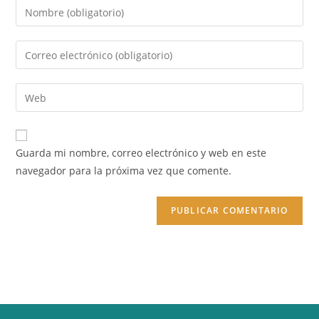
Introduce
tu
nombre
Introduce
o
tu
nombre
dirección
Introduce
de
de
la
usuario
correo
URL
para
electrónico
de
comentar
Guarda mi nombre, correo electrónico y web en este
para
tu
navegador para la próxima vez que comente.
comentar
web
(opcional)