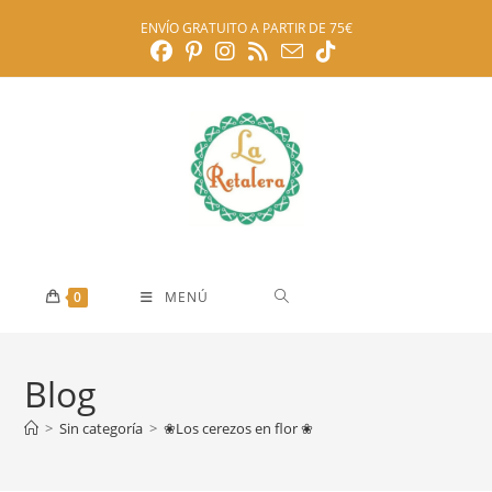
Ir
ENVÍO GRATUITO A PARTIR DE 75€
al
contenido
0
MENÚ
Blog
>
Sin categoría
>
❀Los cerezos en flor ❀