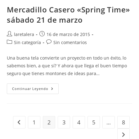
Vienes?
Mercadillo Casero «Spring Time»
sábado 21 de marzo
Autor
Publicación
laretalera
16 de marzo de 2015
de
de
Categoría
Comentarios
Sin categoría
Sin comentarios
la
la
de
de
entrada:
entrada:
la
la
Una buena tela convierte un proyecto en todo un éxito, lo
entrada:
entrada:
sabemos bien, a que sí? Y ahora que llega el buen tiempo
seguro que tienes montones de ideas para…
Mercadillo
Continuar Leyendo
Casero
«Spring
Time»
Sábado
21
De
Marzo
1
2
3
4
5
…
8
Ir a la página anterior
Ir a la 