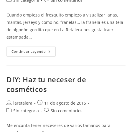
Sin categoría
Sin comentarios
la
la
de
de
entrada:
entrada:
la
la
Cuando empieza el fresquito empiezo a visualizar lanas,
entrada:
entrada:
mantas, jerseys y cómo no, franelas... la franela es una tela
de algodón gordita que en La Retalera nos gusta traer
estampada…
Las
Continuar Leyendo
Franelas
Son
Para
El
Otoño¡
DIY: Haz tu neceser de
cosméticos
Autor
Publicación
laretalera
11 de agosto de 2015
de
de
Categoría
Comentarios
Sin categoría
Sin comentarios
la
la
de
de
entrada:
entrada:
la
la
Me encanta tener neceseres de varios tamaños para
entrada:
entrada: