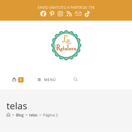
Ir
ENVÍO GRATUITO A PARTIR DE 75€
al
contenido
0
MENÚ
telas
>
Blog
>
telas
>
Página 2