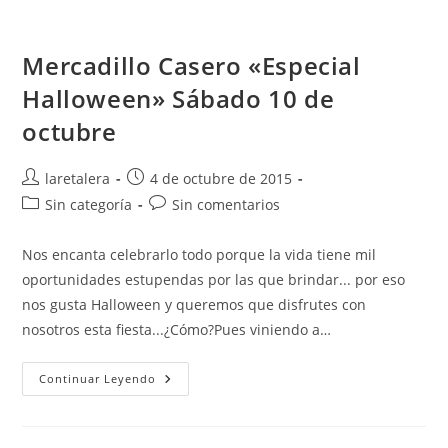
Mercadillo Casero «Especial
Halloween» Sábado 10 de
octubre
Autor
Publicación
laretalera
4 de octubre de 2015
de
de
Categoría
Comentarios
Sin categoría
Sin comentarios
la
la
de
de
entrada:
entrada:
la
la
Nos encanta celebrarlo todo porque la vida tiene mil
entrada:
entrada:
oportunidades estupendas por las que brindar... por eso
nos gusta Halloween y queremos que disfrutes con
nosotros esta fiesta...¿Cómo?Pues viniendo a…
Mercadillo
Continuar Leyendo
Casero
«Especial
Halloween»
Sábado