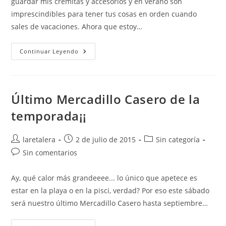
guardar mis cremitas y accesorios y en verano son
imprescindibles para tener tus cosas en orden cuando
sales de vacaciones. Ahora que estoy…
DIY:
Continuar Leyendo
Haz
Tu
Neceser
De
Cosméticos
Último Mercadillo Casero de la
temporada¡¡
Autor
Publicación
Categoría
laretalera
2 de julio de 2015
Sin categoría
de
de
de
Comentarios
Sin comentarios
la
la
la
de
entrada:
entrada:
entrada:
la
Ay, qué calor más grandeeee... lo único que apetece es
entrada:
estar en la playa o en la pisci, verdad? Por eso este sábado
será nuestro último Mercadillo Casero hasta septiembre…