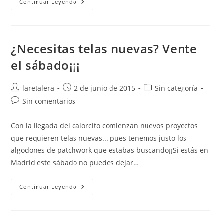
Último
Continuar Leyendo
Mercadillo
Casero
De
La
Temporada¡¡
¿Necesitas telas nuevas? Vente
el sábado¡¡¡
Autor
Publicación
Categoría
laretalera
2 de junio de 2015
Sin categoría
de
de
de
Comentarios
Sin comentarios
la
la
la
de
entrada:
entrada:
entrada:
la
Con la llegada del calorcito comienzan nuevos proyectos
entrada:
que requieren telas nuevas... pues tenemos justo los
algodones de patchwork que estabas buscando¡¡Si estás en
Madrid este sábado no puedes dejar…
¿Necesitas
Continuar Leyendo
Telas
Nuevas?
Vente
El