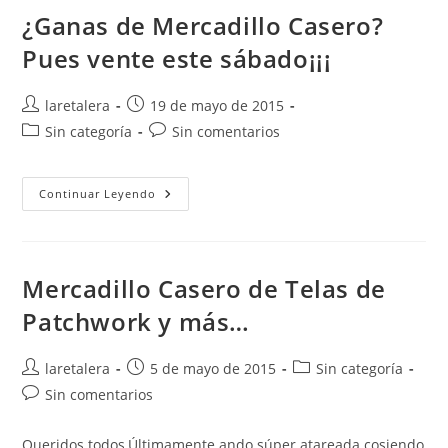
Sábado¡¡¡
¿Ganas de Mercadillo Casero?
Pues vente este sábado¡¡¡
Autor
Publicación
laretalera
19 de mayo de 2015
de
de
Categoría
Comentarios
Sin categoría
Sin comentarios
la
la
de
de
entrada:
entrada:
la
la
entrada:
entrada:
¿Ganas
Continuar Leyendo
De
Mercadillo
Casero?
Pues
Vente
Este
Mercadillo Casero de Telas de
Sábado¡¡¡
Patchwork y más…
Autor
Publicación
Categoría
laretalera
5 de mayo de 2015
Sin categoría
de
de
de
Comentarios
Sin comentarios
la
la
la
de
entrada:
entrada:
entrada:
la
Queridos todos,Últimamente ando súper atareada cosiendo