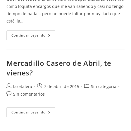
entrada:
como loquita encargos que me van saliendo y casi no tengo
tiempo de nada... pero no puede faltar por muy liada que
esté, la…
Mercadillo
Continuar Leyendo
Casero
De
Telas
De
Patchwork
Y
Mercadillo Casero de Abril, te
Más…
vienes?
Autor
Publicación
Categoría
laretalera
7 de abril de 2015
Sin categoría
de
de
de
Comentarios
Sin comentarios
la
la
la
de
entrada:
entrada:
entrada:
la
entrada:
Mercadillo
Continuar Leyendo
Casero
De
Abril,
Te