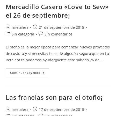
10
De
Mercadillo Casero «Love to Sew»
Octubre
el 26 de septiembre¡
Autor
Publicación
laretalera
21 de septiembre de 2015
de
de
Categoría
Comentarios
Sin categoría
Sin comentarios
la
la
de
de
entrada:
entrada:
la
la
El otoño es la mejor época para comenzar nuevos proyectos
entrada:
entrada:
de costura y si necesitas telas de algodón seguro que en La
Retalera te podemos ayudar¡¡Vente este sábado 26 de…
Mercadillo
Continuar Leyendo
Casero
«Love
To
Sew»
El
26
Las franelas son para el otoño¡
De
Septiembre¡
Autor
Publicación
laretalera
17 de septiembre de 2015
de
de
Categoría
Comentarios