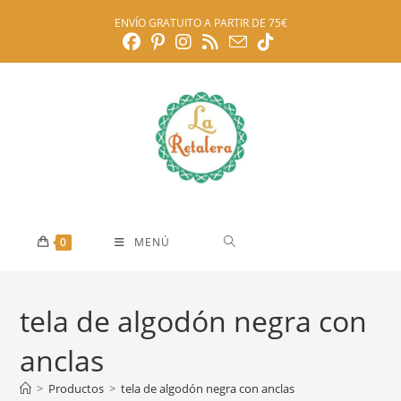
Ir
ENVÍO GRATUITO A PARTIR DE 75€
al
contenido
0
MENÚ
tela de algodón negra con
anclas
>
Productos
>
tela de algodón negra con anclas