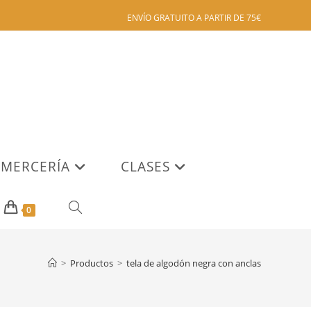
ENVÍO GRATUITO A PARTIR DE 75€
MERCERÍA
CLASES
ALTERNAR
0
BÚSQUEDA
>
Productos
>
tela de algodón negra con anclas
DE