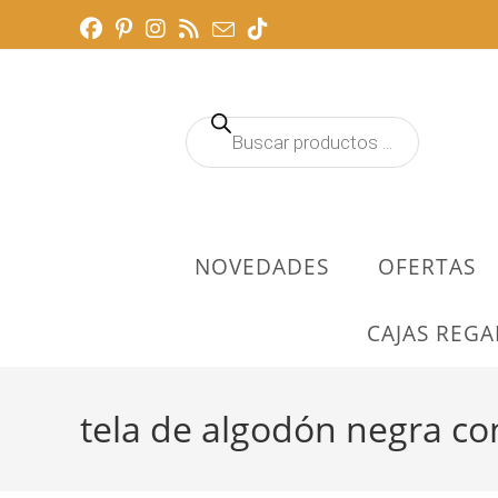
Ir
al
contenido
Búsqueda
de
productos
NOVEDADES
OFERTAS
CAJAS REGA
tela de algodón negra co