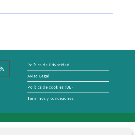
LA
WEB
Política de Privacidad
Aviso Legal
Política de cookies (UE)
e
Términos y condiciones
a
eva
taña