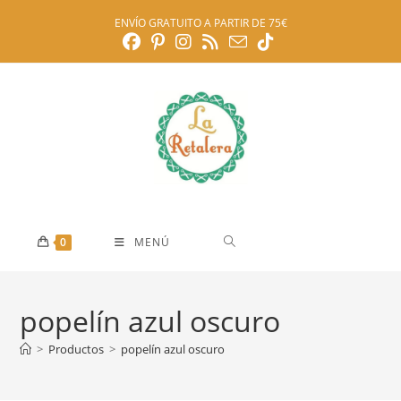
Ir
ENVÍO GRATUITO A PARTIR DE 75€
al
contenido
0
MENÚ
popelín azul oscuro
>
Productos
>
popelín azul oscuro