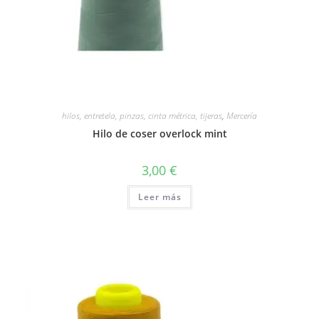
hilos, entretela, pinzas, cinta métrica, tijeras
,
Mercería
Hilo de coser overlock mint
3,00
€
Leer más