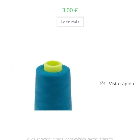
3,00
€
Leer más
Vista rápida
hilos, entretela, pinzas, cinta métrica, tijeras
,
Mercería