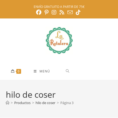
Ir
ENVÍO GRATUITO A PARTIR DE 75€
al
contenido
0
MENÚ
hilo de coser
>
Productos
>
hilo de coser
>
Página 3