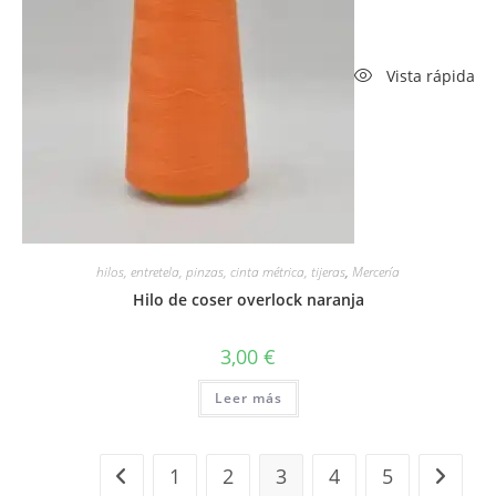
Vista rápida
hilos, entretela, pinzas, cinta métrica, tijeras
,
Mercería
Hilo de coser overlock naranja
3,00
€
Leer más
1
2
3
4
5