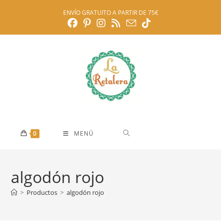
Ir
ENVÍO GRATUITO A PARTIR DE 75€
al
contenido
0
MENÚ
algodón rojo
>
Productos
>
algodón rojo