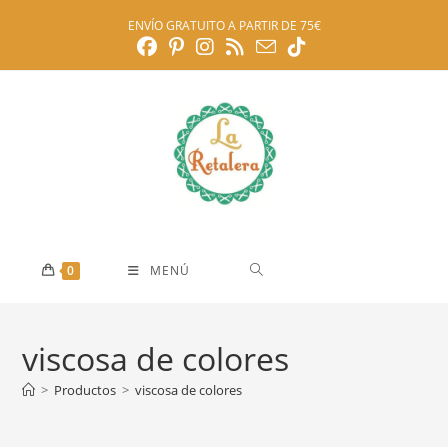
Ir
ENVÍO GRATUITO A PARTIR DE 75€
al
contenido
0
MENÚ
viscosa de colores
>
Productos
>
viscosa de colores