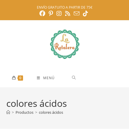
Ir
ENVÍO GRATUITO A PARTIR DE 75€
al
contenido
0
MENÚ
colores ácidos
>
Productos
>
colores ácidos