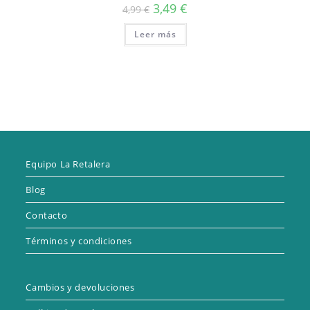
El
El
3,49
€
4,99
€
precio
precio
original
actual
Leer más
era:
es:
4,99 €.
3,49 €.
Equipo La Retalera
Blog
Contacto
Términos y condiciones
Cambios y devoluciones