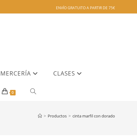
ENVÍO GRATUITO A PARTIR DE 75€
MERCERÍA
CLASES
ALTERNAR
0
BÚSQUEDA
>
Productos
>
cinta marfil con dorado
DE