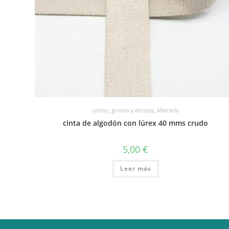
cintas, gomas y encajes
,
Mercería
cinta de algodón con lúrex 40 mms crudo
5,00
€
Leer más