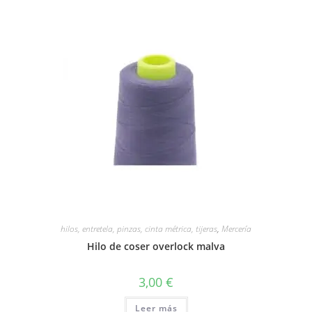
hilos, entretela, pinzas, cinta métrica, tijeras
,
Mercería
Hilo de coser overlock malva
3,00
€
Leer más