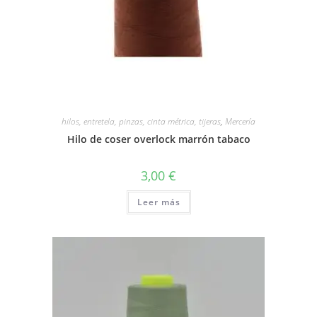
hilos, entretela, pinzas, cinta métrica, tijeras
,
Mercería
Hilo de coser overlock marrón tabaco
3,00
€
Leer más