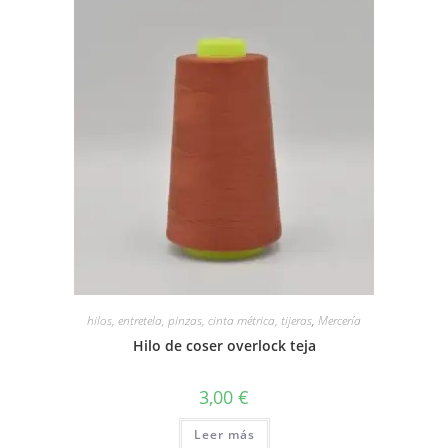
hilos, entretela, pinzas, cinta métrica, tijeras
,
Mercería
Hilo de coser overlock teja
3,00
€
Leer más