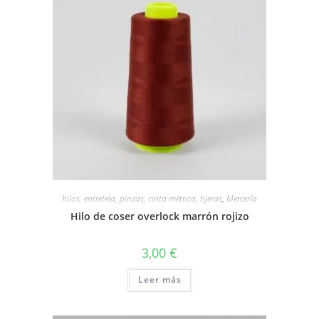
hilos, entretela, pinzas, cinta métrica, tijeras
,
Mercería
Hilo de coser overlock marrón rojizo
3,00
€
Leer más