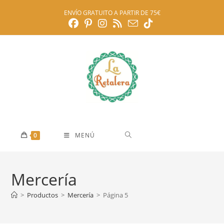
Ir
ENVÍO GRATUITO A PARTIR DE 75€
al
contenido
0
MENÚ
Mercería
>
Productos
>
Mercería
>
Página 5