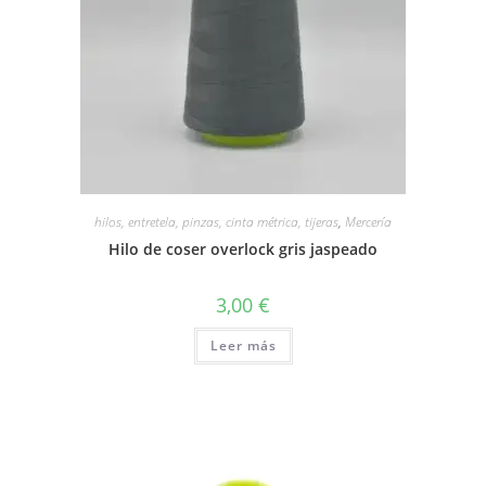
hilos, entretela, pinzas, cinta métrica, tijeras
,
Mercería
Hilo de coser overlock gris jaspeado
3,00
€
Leer más