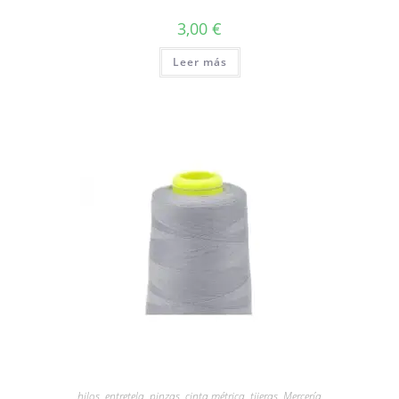
3,00
€
Leer más
hilos, entretela, pinzas, cinta métrica, tijeras
,
Mercería