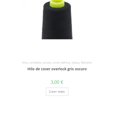
hilos, entretela, pinzas, cinta métrica, tijeras
,
Mercería
Hilo de coser overlock gris oscuro
3,00
€
Leer más