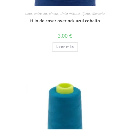
hilos, entretela, pinzas, cinta métrica, tijeras
,
Mercería
Hilo de coser overlock azul cobalto
3,00
€
Leer más