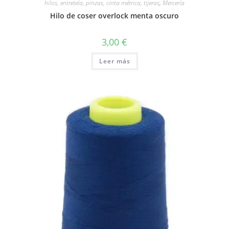
hilos, entretela, pinzas, cinta métrica, tijeras
,
Mercería
Hilo de coser overlock menta oscuro
3,00
€
Leer más