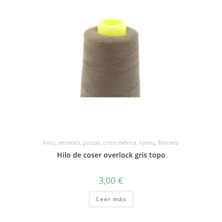
hilos, entretela, pinzas, cinta métrica, tijeras
,
Mercería
Hilo de coser overlock gris topo
3,00
€
Leer más