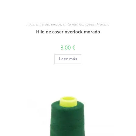
hilos, entretela, pinzas, cinta métrica, tijeras
,
Mercería
Hilo de coser overlock morado
3,00
€
Leer más