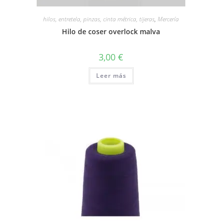
hilos, entretela, pinzas, cinta métrica, tijeras
,
Mercería
Hilo de coser overlock malva
3,00
€
Leer más