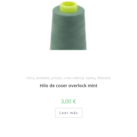
hilos, entretela, pinzas, cinta métrica, tijeras
,
Mercería
Hilo de coser overlock mint
3,00
€
Leer más